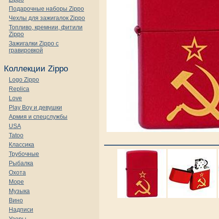
Подарочные наборы Zippo
Чехлы для зажигалок Zippo
Топливо, кремнии, фитили
Zippo
Зажигалки Zippo с
гравировкой
Коллекции Zippo
Logo Zippo
Replica
Love
Play Boy и девушки
Армия и спецслужбы
USA
Tatoo
Классика
Трубочные
Рыбалка
Охота
Море
Музыка
Вино
Надписи