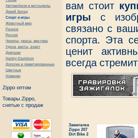
Узоры
вам стоит
куп
Автомобили и мотоциклы
Дикий Запад
игры
с изобр
Спорт и игры
Животный мир
связано с ва
Разное
Россия
спорта. Эта с
Черепа, ужасы, мистика
Удача, карты, азарт
ценит активн
Девушки
Harley-Davidson
всегда стремит
Дорогие и лимитированные
Цветные
Новинки
Zippo оптом
Товары Zippo,
снятые с продаж
Зажигалка
Zippo 207
Dirt Bike 2