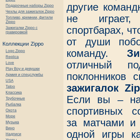
другие команд
Подарочные наборы Zippo
Чехлы для зажигалок Zippo
не играет
Топливо, кремнии, фитили
Zippo
спортбарах, чт
Зажигалки Zippo с
гравировкой
от души поб
Коллекции Zippo
команду.
Зи
Logo Zippo
Replica
отличный п
Love
Play Boy и девушки
поклонников с
Армия и спецслужбы
USA
зажигалок Zi
Tatoo
Классика
Если вы – на
Трубочные
Рыбалка
спортивных со
Охота
Море
за матчами и 
Музыка
Вино
одной игры ка
Надписи