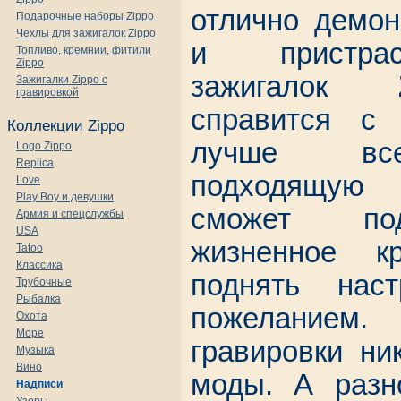
отлично демон
Подарочные наборы Zippo
Чехлы для зажигалок Zippo
и пристрас
Топливо, кремнии, фитили
Zippo
зажигалок
Зажигалки Zippo с
гравировкой
справится с 
Коллекции Zippo
лучше все
Logo Zippo
Replica
подходящую 
Love
Play Boy и девушки
сможет по
Армия и спецслужбы
USA
жизненное к
Tatoo
Классика
поднять нас
Трубочные
Рыбалка
пожелание
Охота
Море
гравировки ни
Музыка
Вино
моды. А разн
Надписи