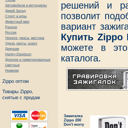
Узоры
решений и ра
Автомобили и мотоциклы
Дикий Запад
позволит подо
Спорт и игры
Животный мир
вариант зажиг
Разное
Россия
Купить Zippo
Черепа, ужасы, мистика
Удача, карты, азарт
можете в это
Девушки
Harley-Davidson
каталога.
Дорогие и лимитированные
Цветные
Новинки
Zippo оптом
Товары Zippo,
снятые с продаж
Зажигалка
Zippo 200
Don't worry