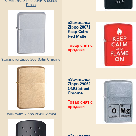
Зажигалка Zippo 204B Brushed
Brass
яЗажигалка
Zippo 28671
Keep Calm
Red Matte
Товар снят с
продажи
Зажигалка Zippo 205 Satin Chrome
яЗажигалка
Zippo 29062
OMG Street
Chrome
Товар снят с
продажи
Зажигалка Zippo 28496 Armor