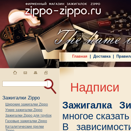
Главная
|
Доставка
|
Правил
Надписи
Зажигалки Zippo
Зажигалка З
Широкие зажигалки Zippo
Узкие зажигалки Zippo
многое сказать
Зажигалки Zippo для трубок
Газовые зажигалки Zippo
В зависимост
Каталитические грелки
Zippo