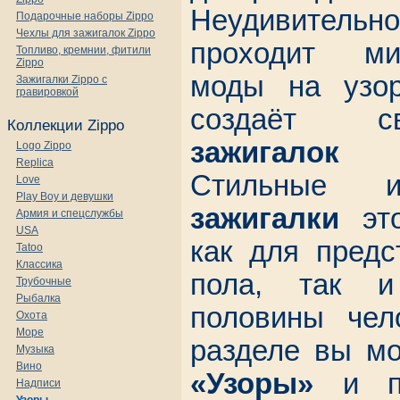
Неудивитель
Подарочные наборы Zippo
Чехлы для зажигалок Zippo
проходит м
Топливо, кремнии, фитили
Zippo
моды на узо
Зажигалки Zippo с
гравировкой
создаёт с
Коллекции Zippo
зажигалок
Logo Zippo
Replica
Стильны
Love
Play Boy и девушки
зажигалки
это
Армия и спецслужбы
USA
как для предс
Tatoo
Классика
пола, так и
Трубочные
Рыбалка
половины чел
Охота
Море
разделе вы м
Музыка
Вино
«Узоры»
и пр
Надписи