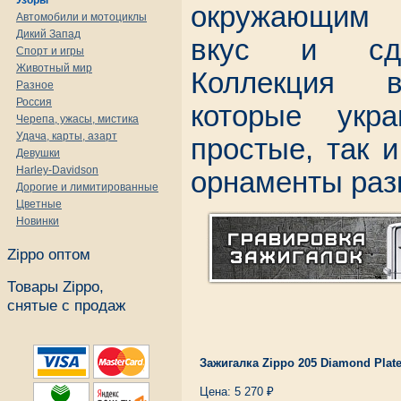
Узоры
окружающим 
Автомобили и мотоциклы
Дикий Запад
вкус и сде
Спорт и игры
Животный мир
Коллекция в
Разное
Россия
которые укр
Черепа, ужасы, мистика
Удача, карты, азарт
простые, так 
Девушки
Harley-Davidson
орнаменты раз
Дорогие и лимитированные
Цветные
Новинки
Zippo оптом
Товары Zippo,
снятые с продаж
Зажигалка Zippo 205 Diamond Plat
Цена: 5 270 ₽