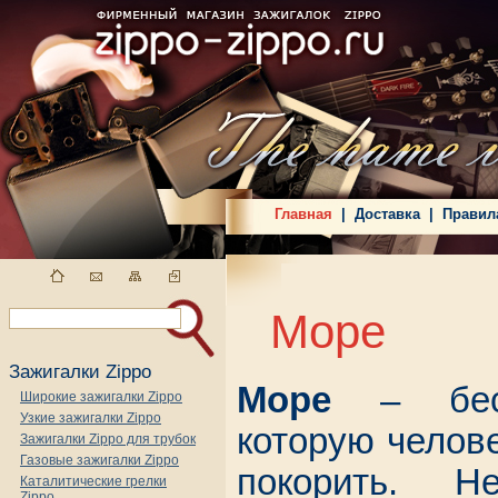
Главная
|
Доставка
|
Правил
Море
Зажигалки Zippo
Море
– бесп
Широкие зажигалки Zippo
Узкие зажигалки Zippo
которую челов
Зажигалки Zippo для трубок
Газовые зажигалки Zippo
покорить. Не
Каталитические грелки
Zippo