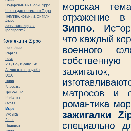
морская тем
Подарочные наборы Zippo
Чехлы для зажигалок Zippo
отражение 
Топливо, кремнии, фитили
Zippo
Зиппо
. Истор
Зажигалки Zippo с
гравировкой
что каждый ко
Коллекции Zippo
военного ф
Logo Zippo
Replica
собственн
Love
Play Boy и девушки
зажигал
Армия и спецслужбы
USA
изготавливаю
Tatoo
Классика
матросов и 
Трубочные
Рыбалка
романтика мор
Охота
Море
зажигалки Zi
Музыка
Вино
специально д
Надписи