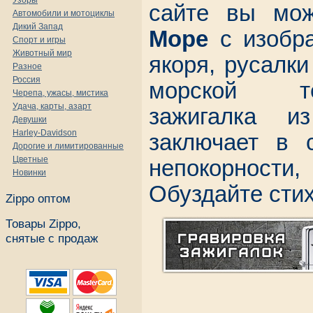
Узоры
сайте вы мо
Автомобили и мотоциклы
Дикий Запад
Море
с изобра
Спорт и игры
Животный мир
якоря, русалки
Разное
Россия
морской т
Черепа, ужасы, мистика
Удача, карты, азарт
зажигалка и
Девушки
Harley-Davidson
заключает в 
Дорогие и лимитированные
Цветные
непокорности
Новинки
Обуздайте сти
Zippo оптом
Товары Zippo,
снятые с продаж