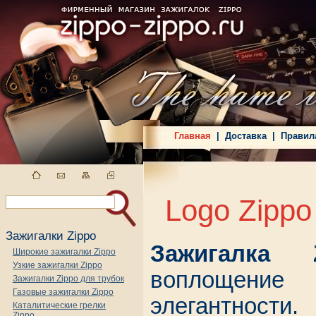
Главная
|
Доставка
|
Правил
Logo Zipp
Зажигалки Zippo
Зажигалка 
Широкие зажигалки Zippo
Узкие зажигалки Zippo
воплощени
Зажигалки Zippo для трубок
Газовые зажигалки Zippo
элегантност
Каталитические грелки
Zippo