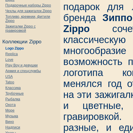
подарок для 
Подарочные наборы Zippo
Чехлы для зажигалок Zippo
бренда
Зиппо
Топливо, кремнии, фитили
Zippo
Zippo
соче
Зажигалки Zippo с
гравировкой
классиче
Коллекции Zippo
многообраз
Logo Zippo
Replica
возможность п
Love
Play Boy и девушки
логотипа ко
Армия и спецслужбы
USA
менялся год о
Tatoo
Классика
на эти зажига
Трубочные
Рыбалка
и цветные,
Охота
Море
гравировкой
Музыка
Вино
разные, и еди
Надписи