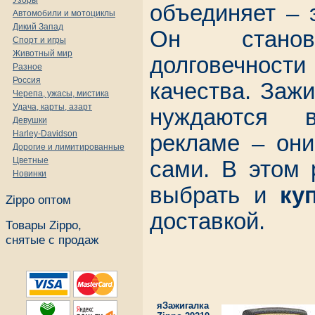
Узоры
объединяет – 
Автомобили и мотоциклы
Дикий Запад
Он станов
Спорт и игры
Животный мир
долговечност
Разное
Россия
качества. Зажи
Черепа, ужасы, мистика
Удача, карты, азарт
нуждаются в
Девушки
Harley-Davidson
рекламе – они
Дорогие и лимитированные
Цветные
сами. В этом 
Новинки
выбрать и
ку
Zippo оптом
доставкой.
Товары Zippo,
снятые с продаж
яЗажигалка